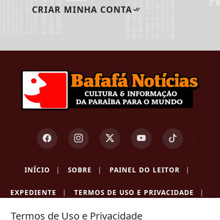
CRIAR MINHA CONTA
INÍCIO
|
SOBRE
|
PAINEL DO LEITOR
|
EXPEDIENTE
|
TERMOS DE USO E PRIVACIDADE
|
Termos de Uso e Privacidade
FAQ
|
CONTATO