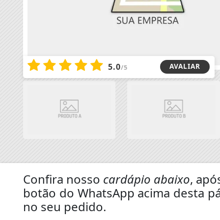
5.0
AVALIAR
/5
Confira nosso
cardápio abaixo
, apó
botão do WhatsApp acima desta pá
no seu pedido.