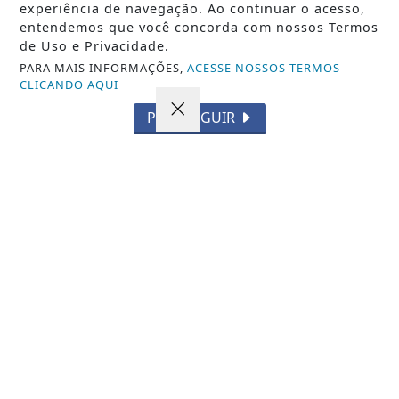
experiência de navegação. Ao continuar o acesso,
CINEMA FRANCÊS NESTA SEXTA, SÁBADO
entendemos que você concorda com nossos Termos
E DOMINGO, EM JP
de Uso e Privacidade.
PARA MAIS INFORMAÇÕES,
ACESSE NOSSOS TERMOS
CLICANDO AQUI
PROSSEGUIR
VISUALIZAR