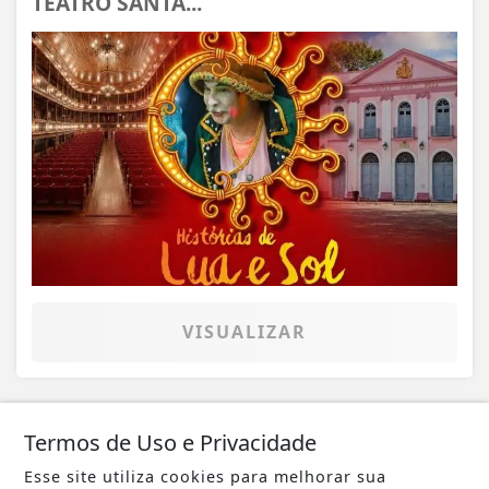
TEATRO SANTA...
VISUALIZAR
Termos de Uso e Privacidade
23 DE JUL
CULTURA
Esse site utiliza cookies para melhorar sua
CINEMA PASSEIO TEM MOSTRA DE