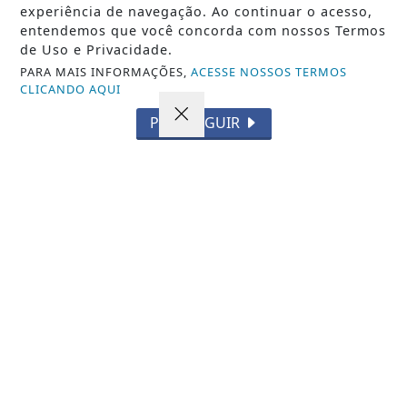
experiência de navegação. Ao continuar o acesso,
CINEMA FRANCÊS NESTA SEXTA, SÁBADO
entendemos que você concorda com nossos Termos
E DOMINGO, EM JP
de Uso e Privacidade.
PARA MAIS INFORMAÇÕES,
ACESSE NOSSOS TERMOS
CLICANDO AQUI
PROSSEGUIR
VISUALIZAR