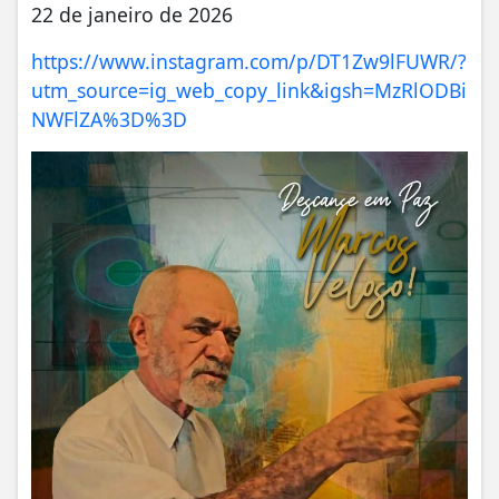
22 de janeiro de 2026
https://www.instagram.com/p/DT1Zw9lFUWR/?
utm_source=ig_web_copy_link&igsh=MzRlODBi
NWFlZA%3D%3D