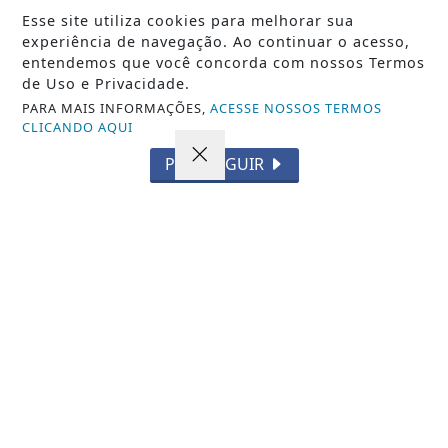
Esse site utiliza cookies para melhorar sua
CINEMA PASSEIO TEM MOSTRA DE
experiência de navegação. Ao continuar o acesso,
CINEMA FRANCÊS NESTA SEXTA, SÁBADO
entendemos que você concorda com nossos Termos
E DOMINGO, EM JP
de Uso e Privacidade.
PARA MAIS INFORMAÇÕES,
ACESSE NOSSOS TERMOS
CLICANDO AQUI
PROSSEGUIR
VISUALIZAR