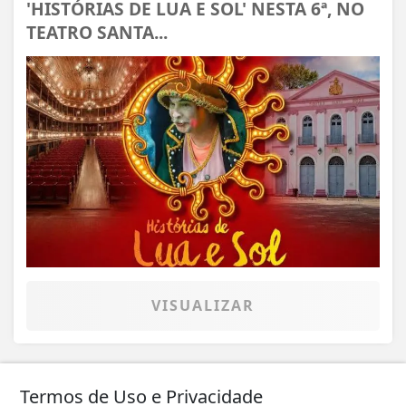
'HISTÓRIAS DE LUA E SOL' NESTA 6ª, NO
TEATRO SANTA...
VISUALIZAR
Termos de Uso e Privacidade
23 DE JUL
CULTURA