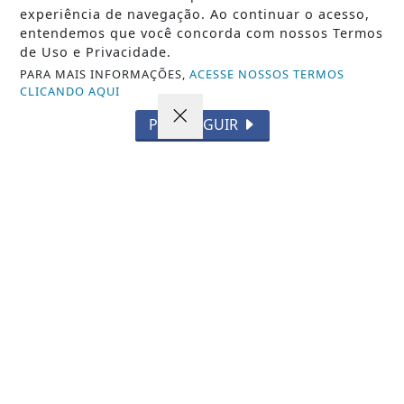
TODAS AS POSTAGENS
experiência de navegação. Ao continuar o acesso,
entendemos que você concorda com nossos Termos
de Uso e Privacidade.
PARA MAIS INFORMAÇÕES,
ACESSE NOSSOS TERMOS
CLICANDO AQUI
PROSSEGUIR
Não possui uma conta?
Você pode ler matérias exclusivas, anunciar
classificados e muito mais!
CRIAR MINHA CONTA