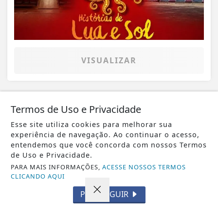
VISUALIZAR
Termos de Uso e Privacidade
23 DE JUL
CULTURA
Esse site utiliza cookies para melhorar sua
CINEMA PASSEIO TEM MOSTRA DE
experiência de navegação. Ao continuar o acesso,
CINEMA FRANCÊS NESTA SEXTA, SÁBADO
entendemos que você concorda com nossos Termos
E DOMINGO, EM JP
de Uso e Privacidade.
PARA MAIS INFORMAÇÕES,
ACESSE NOSSOS TERMOS
CLICANDO AQUI
PROSSEGUIR