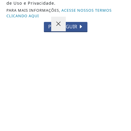
de Uso e Privacidade.
PARA MAIS INFORMAÇÕES,
ACESSE NOSSOS TERMOS
CLICANDO AQUI
VISUALIZAR
PROSSEGUIR
TODAS AS POSTAGENS
Não possui uma conta?
Você pode ler matérias exclusivas, anunciar
classificados e muito mais!