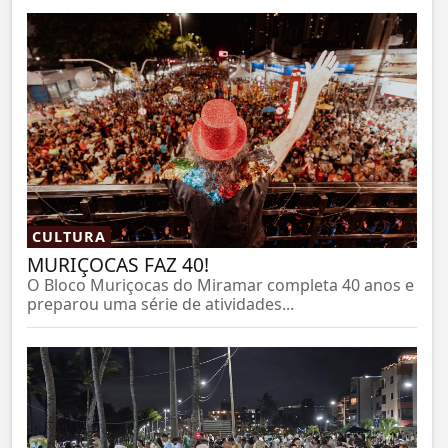
CULTURA
MURIÇOCAS FAZ 40!
O Bloco Muriçocas do Miramar completa 40 anos e
preparou uma série de atividades...